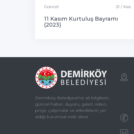
Güncel
21 / Kas
11 Kasım Kurtuluş Bayramı
(2023)
Demirköy Belediyesi'ne ait bilgilerin,
güncel haber, duyuru, galeri, video,
proje, çalışmalar ve etkinliklerin yer
aldığı kurumsal web sitesi