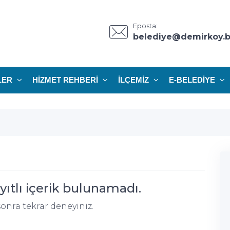
Eposta:
belediye@demirkoy.be
LER
HIZMET REHBERI
İLÇEMIZ
E-BELEDIYE
ıtlı içerik bulunamadı.
onra tekrar deneyiniz.