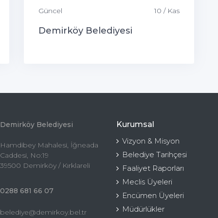
Güncel
10 / Kas
Demirköy Belediyesi
Kurumsal
Demirköy Belediyesi
Vizyon & Misyon
Hamdibey Mahalesi, İğneada
Belediye Tarihçesi
Caddesi, No:19
39500 Demirköy / Kırklareli
Faaliyet Raporları
Meclis Üyeleri
0288 681 66 07
Encümen Üyeleri
Müdürlükler
belediye@demirkoy.bel.tr