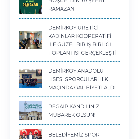
HOŞGELDİN YA ŞEHRİ
RAMAZAN
DEMİRKÖY ÜRETİCİ
KADINLAR KOOPERATİFİ
İLE GÜZEL BİR İŞ BİRLİĞİ
TOPLANTISI GERÇEKLEŞTİ.
DEMİRKÖY ANADOLU
LİSESİ SPORCULARI İLK
MAÇINDA GALİBİYETİ ALDI
REGAİP KANDİLİNİZ
MÜBAREK OLSUN!
BELEDİYEMİZ SPOR