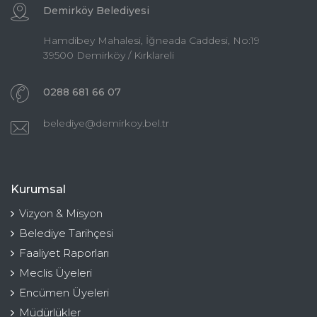
Demirköy Belediyesi
Hamdibey Mahalesi, İğneada Caddesi, No:19
39500 Demirköy / Kırklareli
0288 681 66 07
belediye@demirkoy.bel.tr
Kurumsal
Vizyon & Misyon
Belediye Tarihçesi
Faaliyet Raporları
Meclis Üyeleri
Encümen Üyeleri
Müdürlükler