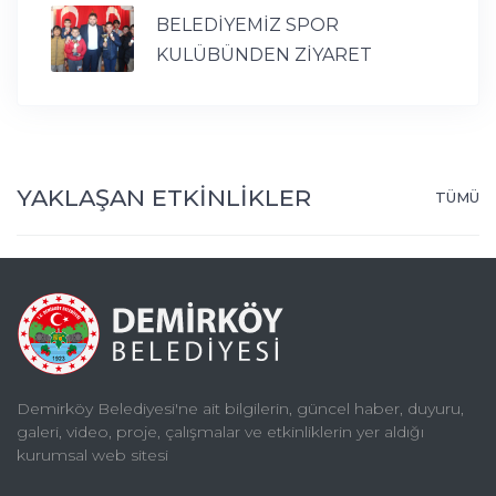
BELEDİYEMİZ SPOR
KULÜBÜNDEN ZİYARET
YAKLAŞAN ETKİNLİKLER
TÜMÜ
Demirköy Belediyesi'ne ait bilgilerin, güncel haber, duyuru,
galeri, video, proje, çalışmalar ve etkinliklerin yer aldığı
kurumsal web sitesi