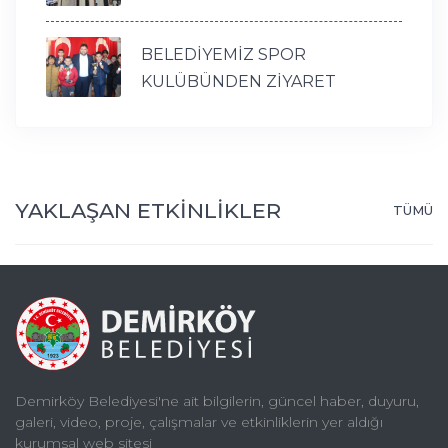
BELEDİYEMİZ SPOR
KULÜBÜNDEN ZİYARET
YAKLAŞAN ETKİNLİKLER
TÜMÜ
Demirköy Belediyesi'ne ait bilgilerin, güncel haber, duyuru,
galeri, video, proje, çalışmalar ve etkinliklerin yer aldığı
kurumsal web sitesi