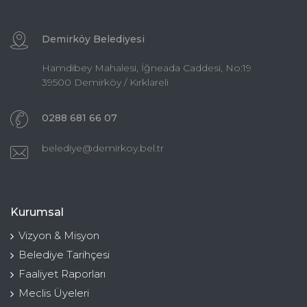
Demirköy Belediyesi
Hamdibey Mahalesi, İğneada Caddesi, No:19
39500 Demirköy / Kırklareli
0288 681 66 07
belediye@demirkoy.bel.tr
Kurumsal
Vizyon & Misyon
Belediye Tarihçesi
Faaliyet Raporları
Meclis Üyeleri