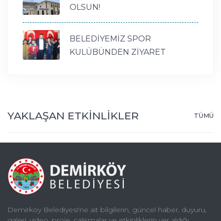
OLSUN!
BELEDİYEMİZ SPOR
KULÜBÜNDEN ZİYARET
YAKLAŞAN ETKİNLİKLER
TÜMÜ
Demirköy Belediyesi'ne ait bilgilerin, güncel haber, duyuru,
galeri, video, proje, çalışmalar ve etkinliklerin yer aldığı