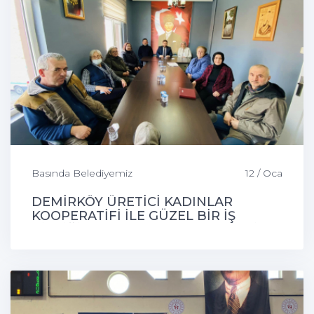
Basında Belediyemiz
12 / Oca
DEMİRKÖY ÜRETİCİ KADINLAR
KOOPERATİFİ İLE GÜZEL BİR İŞ
BİRLİĞİ TOPLANTISI GERÇEKLEŞTİ.