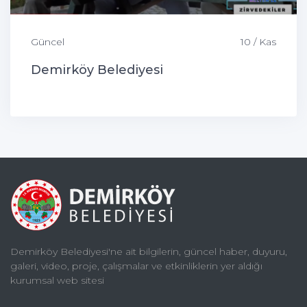
Güncel
10 / Kas
Demirköy Belediyesi
Demirköy Belediyesi'ne ait bilgilerin, güncel haber, duyuru,
galeri, video, proje, çalışmalar ve etkinliklerin yer aldığı
kurumsal web sitesi