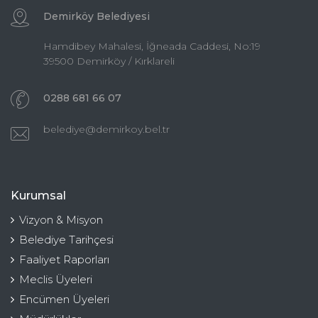
Demirköy Belediyesi
Hamdibey Mahalesi, İğneada Caddesi, No:19
39500 Demirköy / Kırklareli
0288 681 66 07
belediye@demirkoy.bel.tr
Kurumsal
Vizyon & Misyon
Belediye Tarihçesi
Faaliyet Raporları
Meclis Üyeleri
Encümen Üyeleri