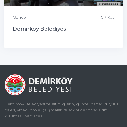
Güncel
10 / Kas
Demirköy Belediyesi
Demirköy Belediyesi'ne ait bilgilerin, güncel haber, duyuru,
galeri, video, proje, çalışmalar ve etkinliklerin yer aldığı
kurumsal web sitesi