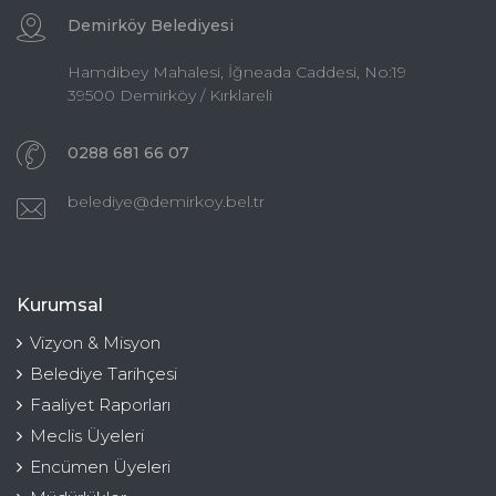
Demirköy Belediyesi
Hamdibey Mahalesi, İğneada Caddesi, No:19
39500 Demirköy / Kırklareli
0288 681 66 07
belediye@demirkoy.bel.tr
Kurumsal
Vizyon & Misyon
Belediye Tarihçesi
Faaliyet Raporları
Meclis Üyeleri
Encümen Üyeleri